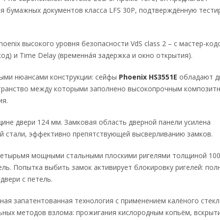
я бумажных документов класса LFS 30P, подтверждённую тест
nix высокого уровня безопасности VdS class 2 – с мастер-код
д) и Time Delay (временна́я задержка и окно открытия).
ыми нюансами конструкции: сейфы
Phoenix HS3551E
обладают д
остранство между которыми заполнено высокопрочным композит
ия.
ине двери 124 мм. Замковая область дверной панели усилена
й стали, эффективно препятствующей высверливанию замков.
 четырьмя мощными стальными плоскими ригелями толщиной 100
ль. Попытка выбить замок активирует блокировку ригелей: пол
двери с петель.
ьная запатентованная технология с применением калёного стекл
ьных методов взлома: прожигания кислородным копьём, вскрыт