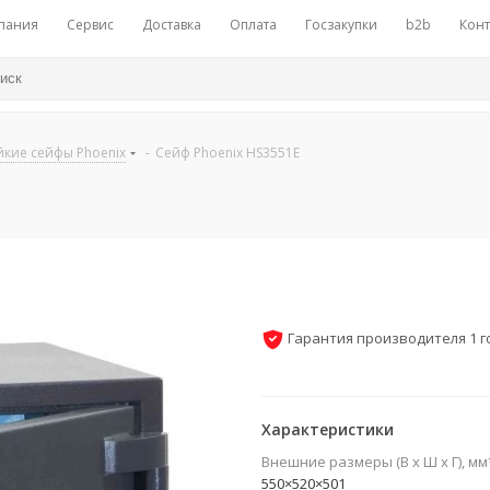
пания
Сервис
Доставка
Оплата
Госзакупки
b2b
Конт
кие сейфы Phoenix
-
Сейф Phoenix HS3551E
Гарантия производителя 1 г
Характеристики
Внешние размеры (В х Ш х Г), мм
550×520×501