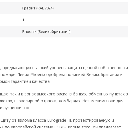
Графит (RAL 7024)
1
Phoenix (Великобритания)
а, предлагающих высокий уровень защиты ценной собственности
 пожаре. Линия Phoenix одобрена полицией Великобритании и
сомой гарантией качества.
х, так и в зонах высокого риска: в банках, обменных пунктах 
ркетах, в ювелирной отрасли, ломбардах. Незаменимы они для
и аукционистов.
иту от взлома класса Eurograde III, протестированную и
1 по европейской системе ECB•S. Кроме того, он предлагает