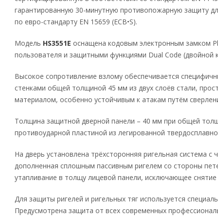
гарантированную 30-минутную противопожарную защиту дл
по евро-стандарту EN 15659 (ECB•S).
Модель
HS3551E
оснащена кодовым электронным замком Phoe
пользователя и защитными функциями Dual Code (двойной ко
Высокое сопротивление взлому обеспечивается специфичн
стенками общей толщиной 45 мм из двух слоёв стали, пр
материалом, особенно устойчивым к атакам путём сверлен
Толщина защитной дверной панели – 40 мм при общей толщ
противоударной пластиной из легированной твердосплавно
На дверь установлена трёхсторонняя ригельная система с
дополненная сплошным пассивным ригелем со стороны пете
утапливание в толщу лицевой панели, исключающее снятие 
Для защиты ригелей и ригельных тяг используется специал
Предусмотрена защита от всех современных профессионал