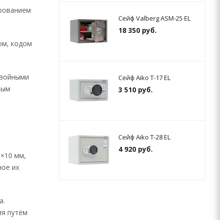
ированием
Сейф Valberg ASM-25 EL
18 350
руб.
ом, кодом
войными
Сейф Aiko T-17 EL
ным
3 510
руб.
Сейф Aiko T-28 EL
4 920
руб.
×10 мм,
ное их
а.
ия путём