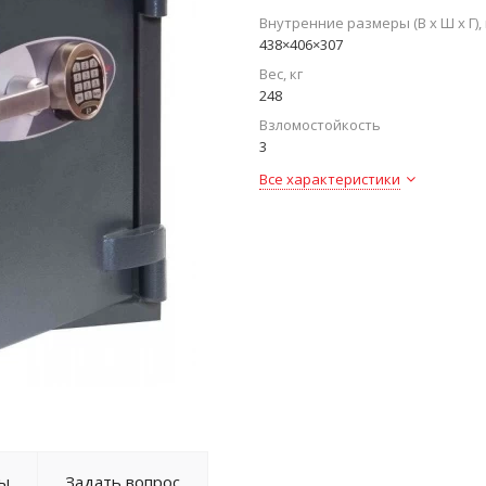
Внутренние размеры (В х Ш х Г),
438×406×307
Вес, кг
248
Взломостойкость
3
Все характеристики
ы
Задать вопрос