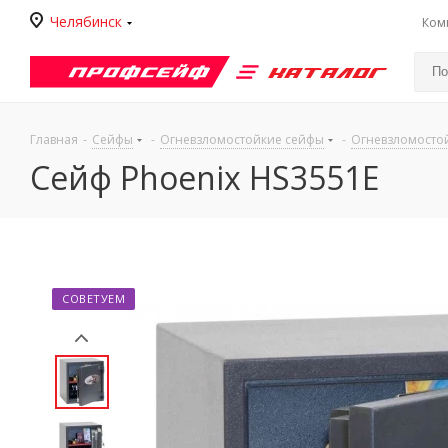
Челябинск
Ком
Каталог
Главная
-
Сейфы
-
Огневзломостойкие сейфы
-
Огневзломостой
Сейф Phoenix HS3551E
СОВЕТУЕМ