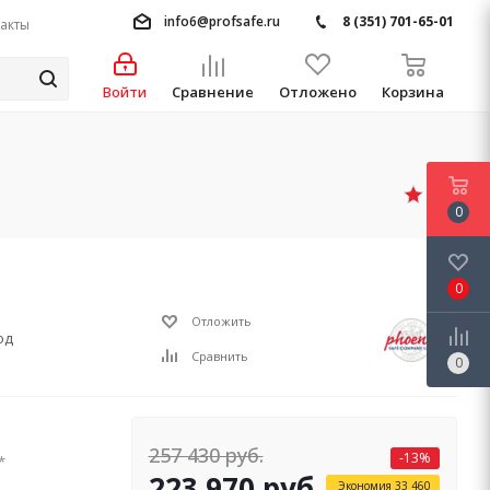
info6@profsafe.ru
8 (351) 701-65-01
акты
Войти
Сравнение
Отложено
Корзина
4.9
0
0
Отложить
од
Сравнить
0
257 430
руб.
-
13
%
*
223 970
руб.
Экономия
33 460