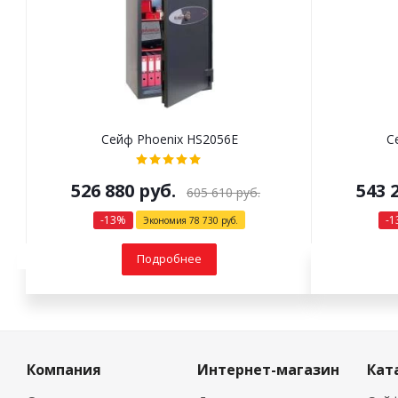
Сейф Phoenix HS2056E
С
526 880
руб.
543 
605 610
руб.
-
13
%
-
1
Экономия
78 730
руб.
Подробнее
Компания
Интернет-магазин
Кат