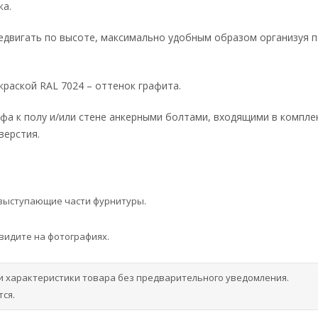
ка.
едвигать по высоте, максимально удобным образом организуя 
раской RAL 7024 – оттенок графита.
фа к полу и/или стене анкерными болтами, входящими в компле
верстия.
 выступающие части фурнитуры.
 видите на фотографиях.
и характеристики товара без предварительного уведомления.
ся.