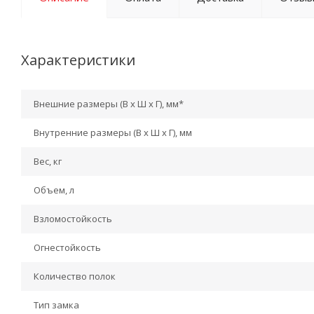
Характеристики
Внешние размеры (В х Ш х Г), мм*
Внутренние размеры (В х Ш х Г), мм
Вес, кг
Объем, л
Взломостойкость
Огнестойкость
Количество полок
Тип замка