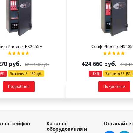
ейф Phoenix HS2055E
Сейф Phoenix HS205
270
руб.
424 660
руб.
624 450
руб.
488 1
3
%
-
13
%
Экономия
81 180
руб.
Экономия
63 450
р
Подробнее
Подробнее
алог сейфов
Каталог
Оставайтес
оборудования и