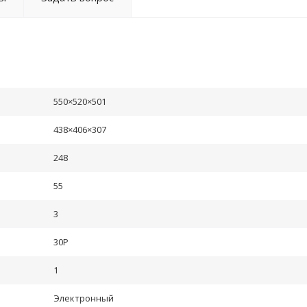
550×520×501
438×406×307
248
55
3
30P
1
Электронный