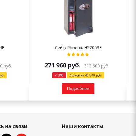
4E
Сейф Phoenix HS2053E
271 960
руб.
10
руб.
312 600
руб.
-
13
%
уб.
Экономия
40 640
руб.
Подробнее
ь на связи
Наши контакты