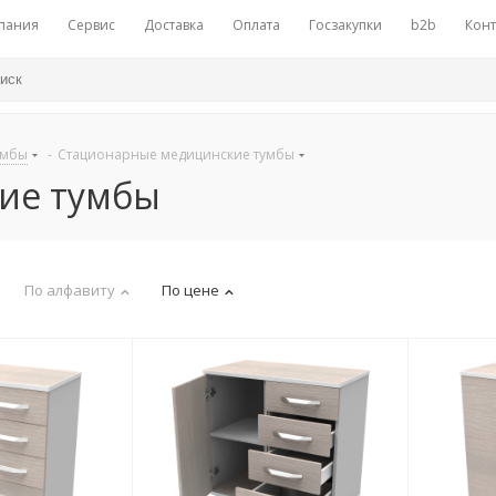
пания
Сервис
Доставка
Оплата
Госзакупки
b2b
Конт
умбы
-
Стационарные медицинские тумбы
ие тумбы
По алфавиту
По цене