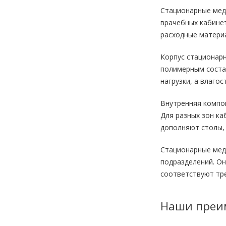
Стационарные меди
врачебных кабине
расходные материа
Корпус стационар
полимерным соста
нагрузки, а влаго
Внутренняя компо
Для разных зон ка
дополняют столы,
Стационарные меди
подразделений. О
соответствуют тре
Наши преи