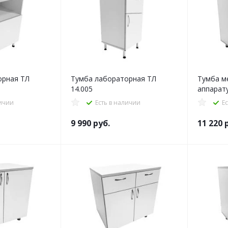
орная ТЛ
Тумба лабораторная ТЛ
Тумба м
14.005
аппарат
личии
Есть в наличии
Е
9 990
руб.
11 220
р