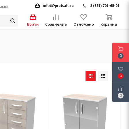
info6@profsafe.ru
8 (351) 701-65-01
акты
Войти
Сравнение
Отложено
Корзина
0
0
0