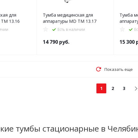
кая для
Тумба медицинская для
Тумба м
 ТМ 13.16
аппаратуры MD ТМ 13.17
аппарат
личии
Есть в наличии
Е
14 790
руб.
15 300
р
Показать еще
1
2
3
кие тумбы стационарные в Челяби