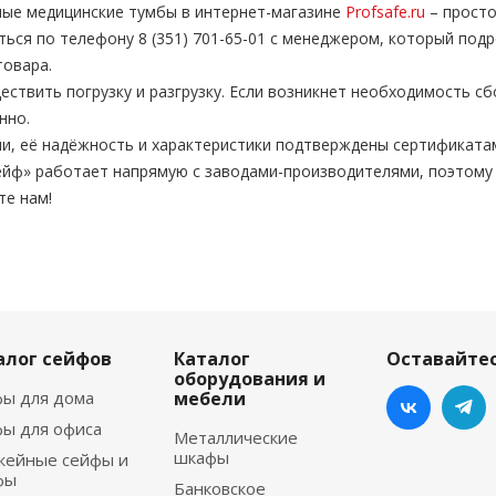
ные медицинские тумбы в интернет-магазине
Profsafe.ru
– просто
ься по телефону 8 (351) 701-65-01 с менеджером, который под
товара.
твить погрузку и разгрузку. Если возникнет необходимость с
нно.
и, её надёжность и характеристики подтверждены сертификата
йф» работает напрямую с заводами-производителями, поэтому
те нам!
алог сейфов
Каталог
Оставайтес
оборудования и
ы для дома
мебели
ы для офиса
Металлические
шкафы
жейные сейфы и
фы
Банковское