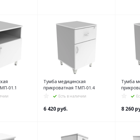
ская
Тумба медицинская
Тумба м
МП-01.1
прикроватная ТМП-01.4
прикров
личии
Есть в наличии
Е
6 420
руб.
8 260
ру