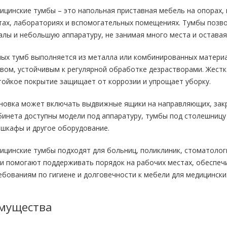
цинские тумбы – это напольная приставная мебель на опорах, 
тах, лабораториях и вспомогательных помещениях. Тумбы позво
лы и небольшую аппаратуру, не занимая много места и оставая
ных тумб выполняется из металла или комбинированных материа
вом, устойчивым к регулярной обработке дезрастворами. Жестк
стойкое покрытие защищает от коррозии и упрощает уборку.
новка может включать выдвижные ящики на направляющих, закры
бинета доступны модели под аппаратуру, тумбы под столешницу
 шкафы и другое оборудование.
цинские тумбы подходят для больниц, поликлиник, стоматологи
ни помогают поддерживать порядок на рабочих местах, обеспе
бованиям по гигиене и долговечности к мебели для медицински
мущества